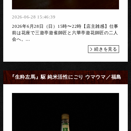
2026-06-28 15:46:39
2026年6月28日（日）15時〜22時【店主雑感】仕事
前は花座で三遊亭遊雀師匠と六華亭遊花師匠の二人
会へ。...
続きを見る
『生粋左馬』駆 純米活性にごり ウマウマ／福島