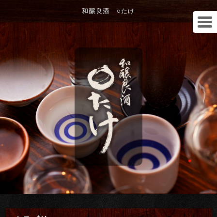
和醸良酒 ○たけ