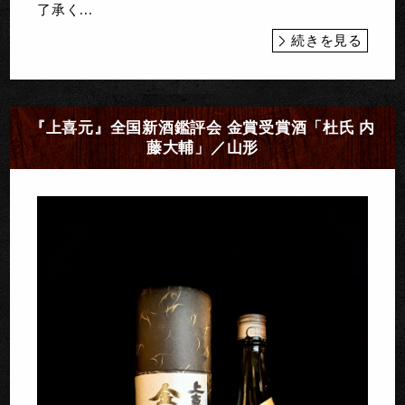
了承く...
続きを見る
『上喜元』全国新酒鑑評会 金賞受賞酒「杜氏 内
藤大輔」／山形