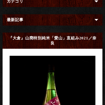
カテゴリ
最新記事
『大倉』山廃特別純米「愛山」直組み2021／奈
良