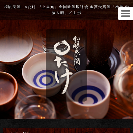
和醸良酒 ○たけ 『上喜元』全国新酒鑑評会 金賞受賞酒「杜氏 内
藤大輔」／山形