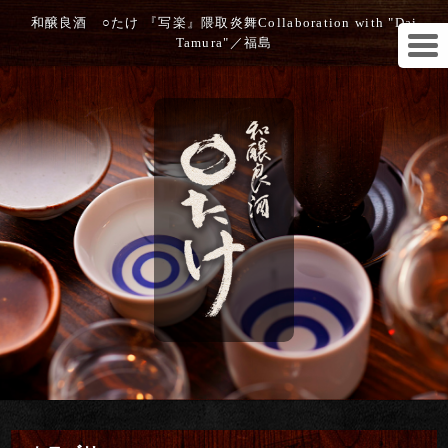
和醸良酒 ○たけ 『写楽』隈取炎舞Collaboration with "Dai
Tamura"／福島