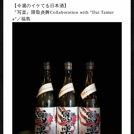
【今週のイケてる日本酒】
『写楽』隈取炎舞Collaboration with "Dai Tamur
a"／福島