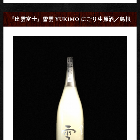
『出雲富士』雪雲 YUKIMO にごり生原酒／島根