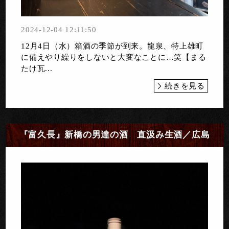
2024-12-04 12:11:50
12月4日（水）箱酒の季節が到来。龍泉、特上雄町
に備えやり繰りをしないと大変なことに…笑【まる
たけ瓦...
続きを見る
『富久長』新橋の男達の酒 直汲み生酒／広島