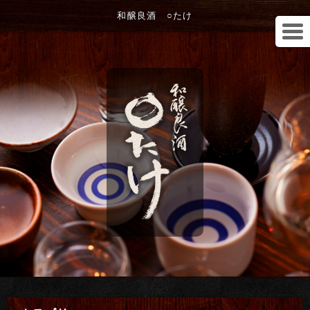
和醸良酒 ○たけ