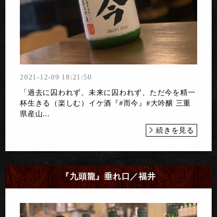
2021-12-09 18:21:50
「過去に囚われず、未来に囚われず、ただ今を精一
杯生きる（楽しむ）イケ酒『#而今』#大吟醸 三重
県産山...
続きを見る
『九頭龍』垂れ口／福井