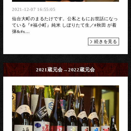
2021-12-07 16:55:05
仙台大町のまるたけです。公私ともにお世話になっ
ている『#福小町』純米 しぼりたて生／#秋田 が着
弾&#x...
続きを見る
2021蔵元会→2022蔵元会