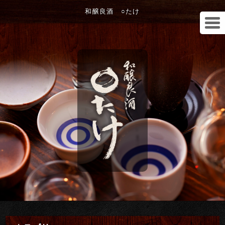
和醸良酒 ○たけ