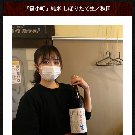
『福小町』純米 しぼりたて生／秋田