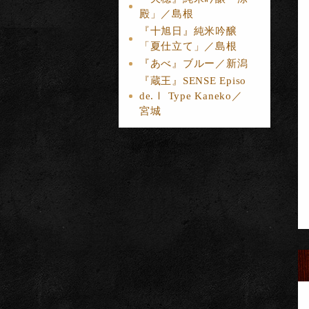
殿」／島根
『十旭日』純米吟醸
「夏仕立て」／島根
『あべ』ブルー／新潟
『蔵王』SENSE Episo
de.Ⅰ Type Kaneko／
宮城