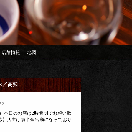
店舗情報
地図
ER／高知
52
（土）本日のお席は2時間制でお願い致
感】店主は前半全出勤になっており