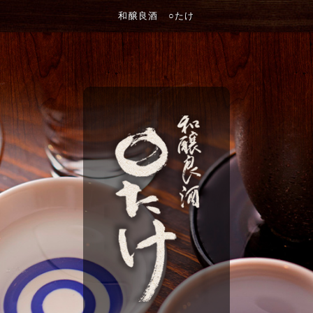
和醸良酒 ○たけ