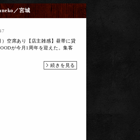
Kaneko／宮城
47
日（月）空席あり【店主雑感】昼帯に貸
OODが今月1周年を迎えた。集客
続きを見る