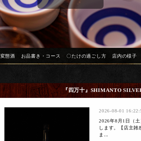
と変態酒
お品書き・コース
〇たけの過ごし方
店内の様子
『四万十』SHIMANTO SILV
2026-08-01 16:22:
2026年8月1日
します。【店主雑
ま...