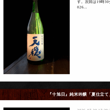
す。次回は19時3
026...
『十旭日』純米吟醸「夏仕立て