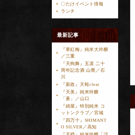
〇たけイベント情報
ランチ
最新記事
『寒紅梅』純米大吟醸
／三重
『天狗舞』五凛 二十
周年記念酒 山廃／石
川
『新政』天蛙clear
『天美』純米吟醸
「蒼」／山口
『綿屋』特別純米 コ
ットンクラブ／宮城
『四万十』SHIMANT
O SILVER／高知
『天穏』純米吟醸「涼