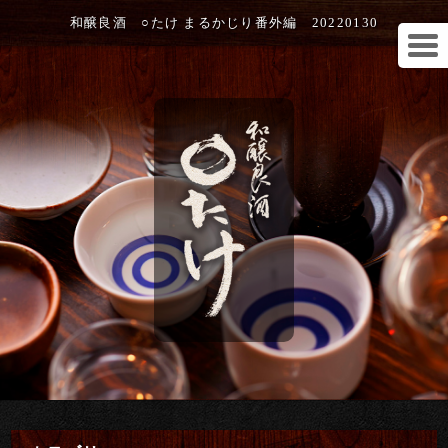
和醸良酒 ○たけ まるかじり番外編 20220130