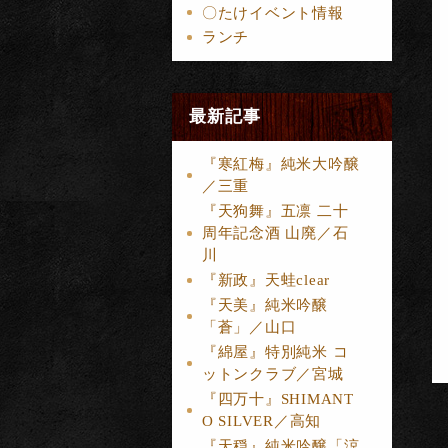
〇たけイベント情報
ランチ
最新記事
『寒紅梅』純米大吟醸
／三重
『天狗舞』五凛 二十
周年記念酒 山廃／石
川
『新政』天蛙clear
『天美』純米吟醸
「蒼」／山口
『綿屋』特別純米 コ
ットンクラブ／宮城
『四万十』SHIMANT
O SILVER／高知
『天穏』純米吟醸「涼