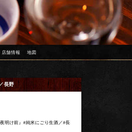
店舗情報
地図
／長野
夜明け前』#純米にごり生酒／#長