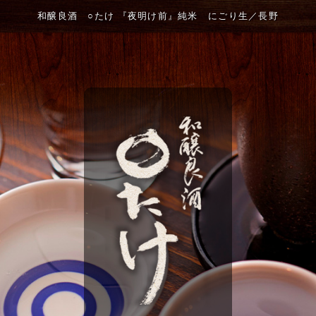
和醸良酒 ○たけ 『夜明け前』純米 にごり生／長野