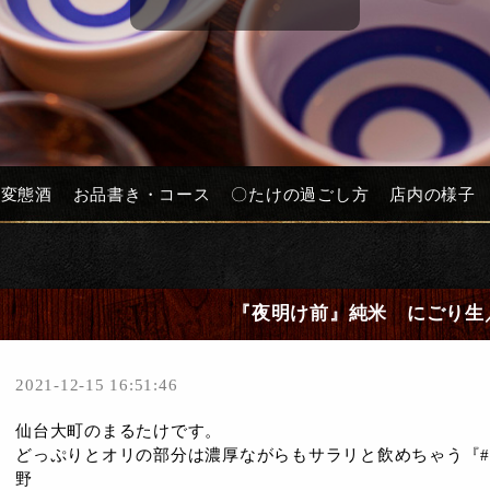
と変態酒
お品書き・コース
〇たけの過ごし方
店内の様子
『夜明け前』純米 にごり生
2021-12-15 16:51:46
仙台大町のまるたけです。
どっぷりとオリの部分は濃厚ながらもサラリと飲めちゃう『#
野