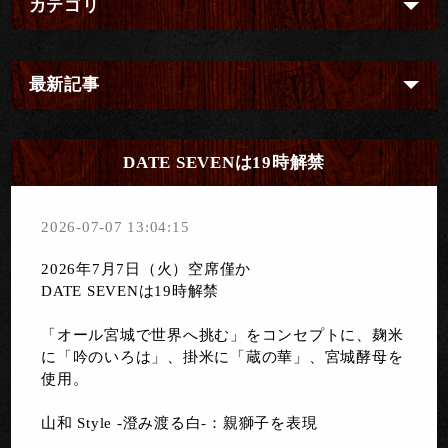
カテゴリ
最新記事
DATE SEVENは19時解禁
2026-07-07 13:04:15
2026年7月7日（火）空席僅か
DATE SEVENは19時解禁
「オール宮城で世界へ挑む」をコンセプトに、麹米
に「吟のいろは」、掛米に「蔵の華」、宮城酵母を
使用。
山和 Style -澄み渡る白-：親獅子を表現