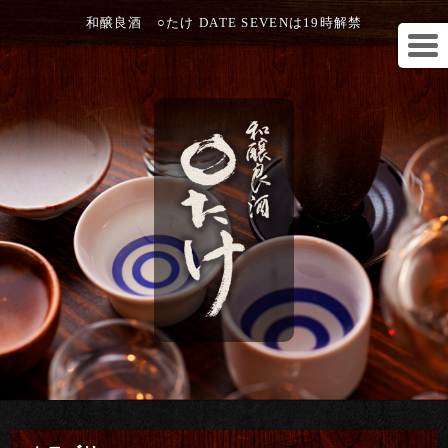
和醸良酒 ○たけ DATE SEVENは19時解禁