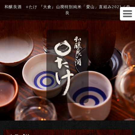
和醸良酒 ○たけ 『大倉』山廃特別純米「愛山」直組み2021／奈
良