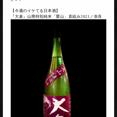
【今週のイケてる日本酒】
『大倉』山廃特別純米「愛山」直組み2021／奈良