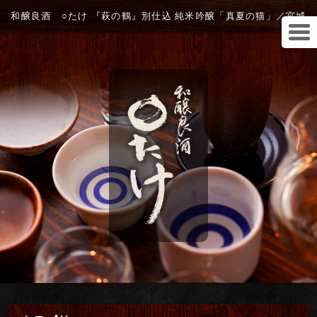
和醸良酒 ○たけ 『萩の鶴』別仕込 純米吟醸「真夏の猫」／宮城