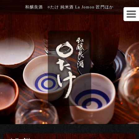
和醸良酒 ○たけ 純米酒 La Jomon 匠門ほか