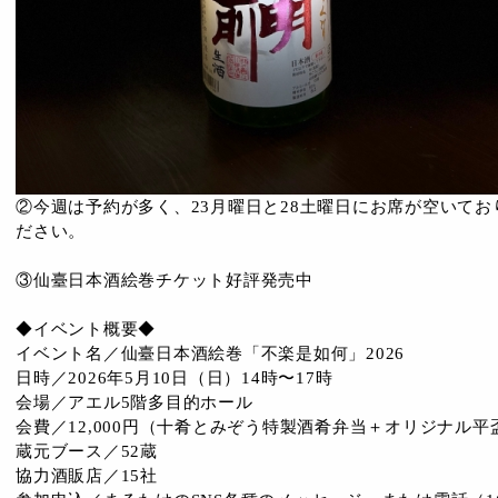
②今週は予約が多く、23月曜日と28土曜日にお席が空いて
ださい。
③仙臺日本酒絵巻チケット好評発売中
◆イベント概要◆
イベント名／仙臺日本酒絵巻「不楽是如何」2026
日時／2026年5月10日（日）14時〜17時
会場／アエル5階多目的ホール
会費／12,000円（十肴とみぞう特製酒肴弁当＋オリジナル
蔵元ブース／52蔵
協力酒販店／15社