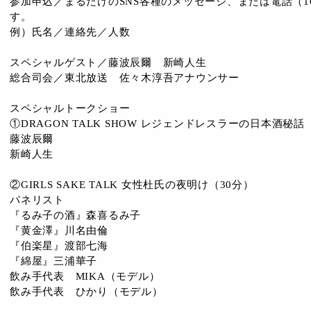
参加申込／まるたけのSNS各種のメッセージ、または電話（16時
す。
例）氏名／連絡先／人数
スペシャルゲスト／藤波辰爾 新崎人生
総合司会／東北放送 佐々木淳吾アナウンサー
スペシャルトークショー
①DRAGON TALK SHOW レジェンドレスラーの日本酒秘話
藤波辰爾
新崎人生
②GIRLS SAKE TALK 女性杜氏の夜明け（30分）
パネリスト
『るみ子の酒』森喜るみ子
『黄金澤』川名由倫
『伯楽星』渡部七海
『綿屋』三浦華子
飲み手代表 MIKA（モデル）
飲み手代表 ひかり（モデル）