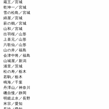
蔵王／宮城
乾坤一／宮城
雪の松島／宮城
綿屋／宮城
萩の鶴／宮城
山和／宮城
出羽桜／山形
上喜元／山形
六歌仙／山形
山の井／福島
会津中将／福島
山城屋／新潟
浦里／茨城
松の寿／栃木
若駒／栃木
鳴海／千葉
丹澤山／神奈川
磯自慢／静岡
明鏡止水／長野
米宗／愛知
長珍／愛知