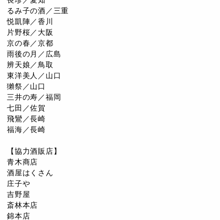
るみ子の酒／三重
悦凱陣／香川
片野桜／大阪
京の春／京都
雨後の月／広島
辨天娘／鳥取
東洋美人／山口
獺祭／山口
三井の寿／福岡
七田／佐賀
飛鸞／長崎
福海／長崎
【協力酒販店】
青木商店
酒屋はくさん
庄子や
吉野屋
斎林本店
錦本店