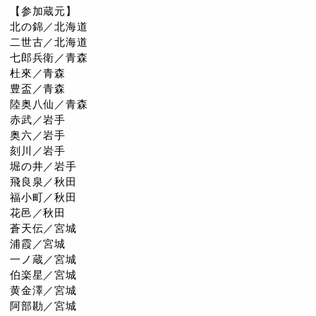
【参加蔵元】
北の錦／北海道
二世古／北海道
七郎兵衛／青森
杜來／青森
豊盃／青森
陸奥八仙／青森
赤武／岩手
奥六／岩手
刻川／岩手
堀の井／岩手
飛良泉／秋田
福小町／秋田
花邑／秋田
蒼天伝／宮城
浦霞／宮城
一ノ蔵／宮城
伯楽星／宮城
黄金澤／宮城
阿部勘／宮城