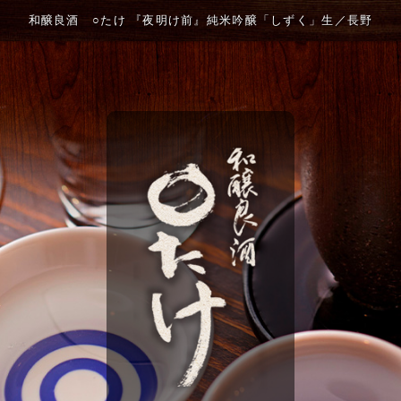
和醸良酒 ○たけ 『夜明け前』純米吟醸「しずく」生／長野