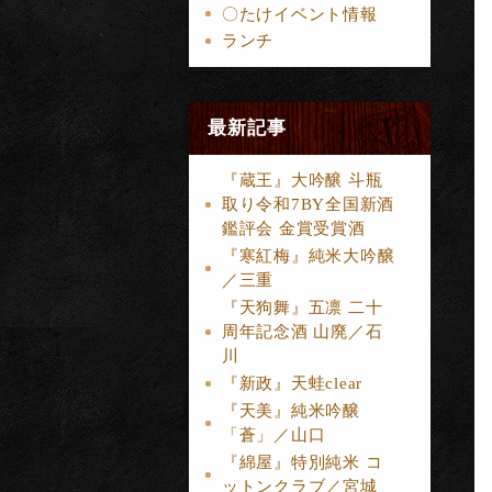
〇たけイベント情報
ランチ
最新記事
『蔵王』大吟醸 斗瓶
取り令和7BY全国新酒
鑑評会 金賞受賞酒
『寒紅梅』純米大吟醸
／三重
『天狗舞』五凛 二十
周年記念酒 山廃／石
川
『新政』天蛙clear
『天美』純米吟醸
「蒼」／山口
『綿屋』特別純米 コ
ットンクラブ／宮城