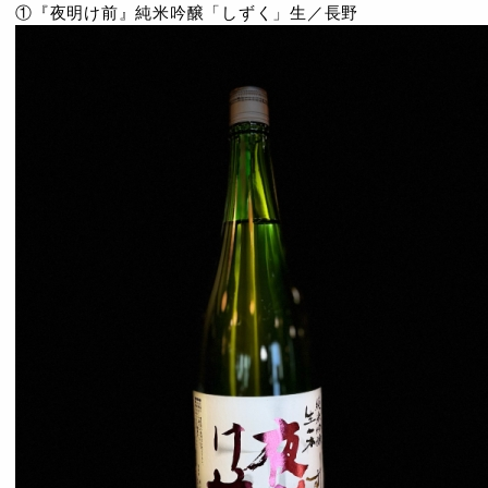
①『夜明け前』純米吟醸「しずく」生／長野