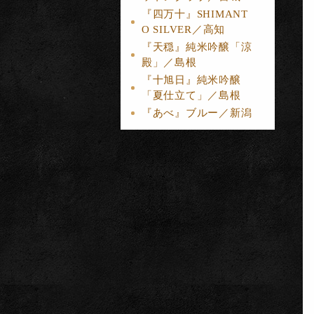
『四万十』SHIMANT
O SILVER／高知
『天穏』純米吟醸「涼
殿」／島根
『十旭日』純米吟醸
「夏仕立て」／島根
『あべ』ブルー／新潟