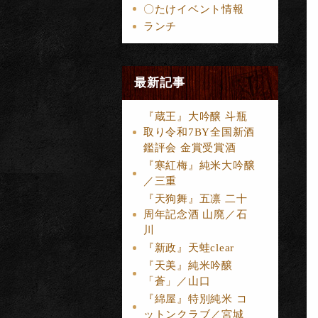
〇たけイベント情報
ランチ
最新記事
『蔵王』大吟醸 斗瓶
取り令和7BY全国新酒
鑑評会 金賞受賞酒
『寒紅梅』純米大吟醸
／三重
『天狗舞』五凛 二十
周年記念酒 山廃／石
川
『新政』天蛙clear
『天美』純米吟醸
「蒼」／山口
『綿屋』特別純米 コ
ットンクラブ／宮城