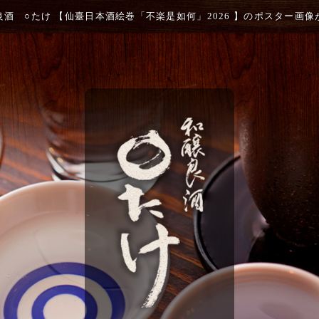
良酒 ○たけ 【仙臺日本酒絵巻「不楽是如何」2026 】のポスター画像