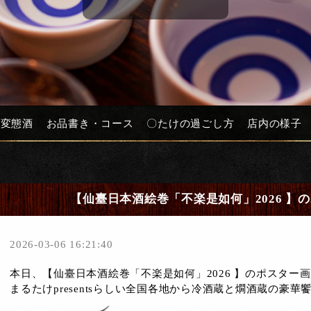
と変態酒
お品書き・コース
〇たけの過ごし方
店内の様子
【仙臺日本酒絵巻「不楽是如何」2026 】
2026-03-06 16:21:40
本日、【仙臺日本酒絵巻「不楽是如何」2026 】のポスター
まるたけpresentsらしい全国各地から冷酒蔵と燗酒蔵の豪華