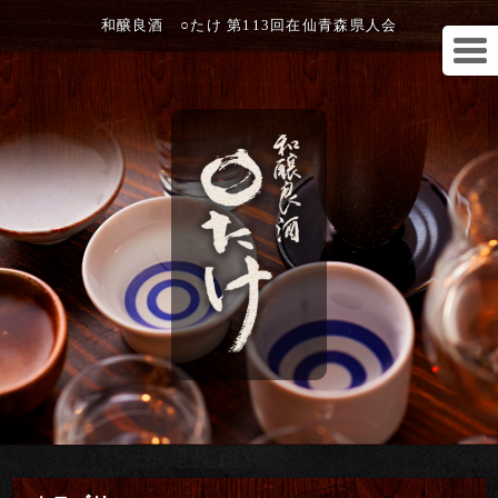
和醸良酒 ○たけ 第113回在仙青森県人会