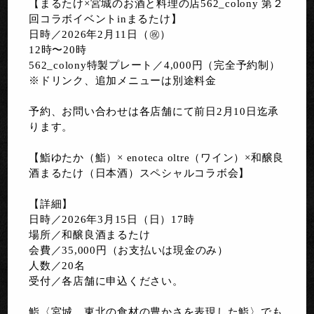
【まるたけ×宮城のお酒と料理の店562_colony 第２
回コラボイベントinまるたけ】
日時／2026年2月11日（㊗️）
12時〜20時
562_colony特製プレート／4,000円（完全予約制）
※ドリンク、追加メニューは別途料金
予約、お問い合わせは各店舗にて前日2月10日迄承
ります。
【鮨ゆたか（鮨）× enoteca oltre（ワイン）×和醸良
酒まるたけ（日本酒）スペシャルコラボ会】
【詳細】
日時／2026年3月15日（日）17時
場所／和醸良酒まるたけ
会費／35,000円（お支払いは現金のみ）
人数／20名
受付／各店舗に申込ください。
鮨〈宮城、東北の食材の豊かさを表現した鮨〉でも