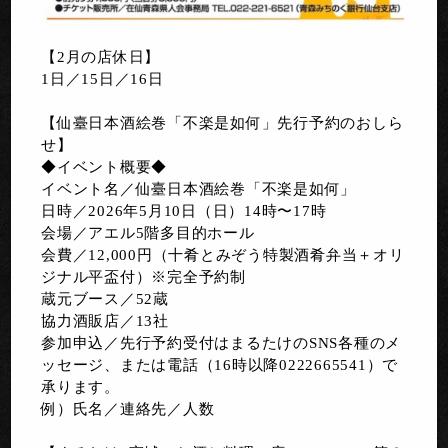
【2月の店休日】
1日／15日／16日
【仙臺日本酒絵巻「不楽是如何」先行予約のおしら
せ】
◆イベント概要◆
イベント名／仙臺日本酒絵巻「不楽是如何」
日時／2026年5月10日（日）14時〜17時
会場／アエル5階多目的ホール
会費／12,000円（十肴とみぞう特製酒肴弁当＋オリ
ジナル平盃付）※完全予約制
蔵元ブース／52蔵
協力酒販店／13社
参加申込／先行予約受付はまるたけのSNS各種のメ
ッセージ、または電話（16時以降0222665541）で
承ります。
例）氏名／連絡先／人数