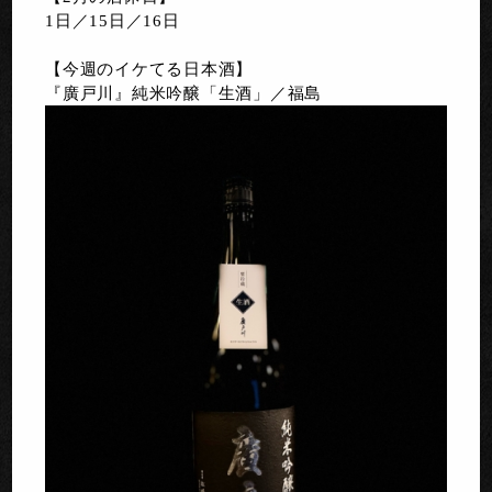
1日／15日／16日
【今週のイケてる日本酒】
『廣戸川』純米吟醸「生酒」／福島