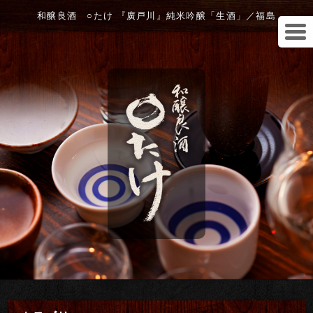
和醸良酒 ○たけ 『廣戸川』純米吟醸「生酒」／福島