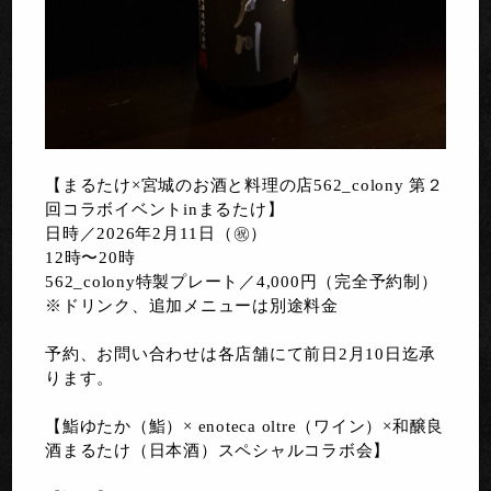
【まるたけ×宮城のお酒と料理の店562_colony 第２
回コラボイベントinまるたけ】
日時／2026年2月11日（㊗️）
12時〜20時
562_colony特製プレート／4,000円（完全予約制）
※ドリンク、追加メニューは別途料金
予約、お問い合わせは各店舗にて前日2月10日迄承
ります。
【鮨ゆたか（鮨）× enoteca oltre（ワイン）×和醸良
酒まるたけ（日本酒）スペシャルコラボ会】