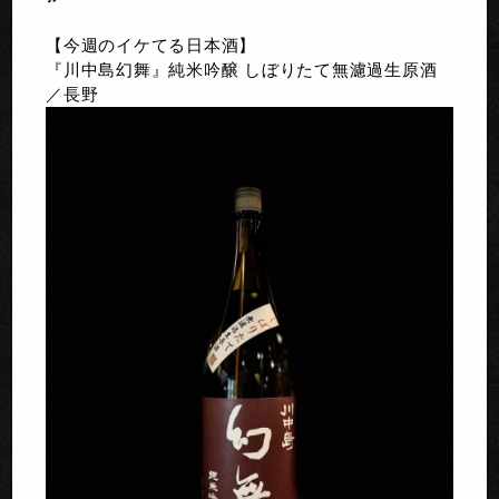
【今週のイケてる日本酒】
『川中島幻舞』純米吟醸 しぼりたて無濾過生原酒
／長野