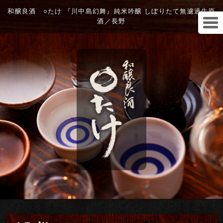
和醸良酒 ○たけ 『川中島幻舞』純米吟醸 しぼりたて無濾過生原
酒／長野