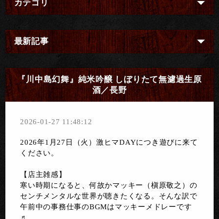
カテゴリ
最新記事
『川中島幻舞』純米吟醸 しぼりたて無濾過生原
酒／長野
2026-01-27 11:48:12
2026年1月27日（火）激ヒマDAYにつき遊びに来て
ください。
【店主雑感】
寒い時期になると、何故かマッキー（槇原敬之）の
センチメンタルな世界が聴きたくなる。そんな訳で
午前中の事務仕事のBGMはマッキーメドレーです
♬