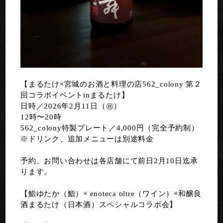
【まるたけ×宮城のお酒と料理の店562_colony 第２
回コラボイベントinまるたけ】
日時／2026年2月11日（㊗️）
12時〜20時
562_colony特製プレート／4,000円（完全予約制）
※ドリンク、追加メニューは別途料金
予約、お問い合わせは各店舗にて前日2月10日迄承
ります。
【鮨ゆたか（鮨）× enoteca oltre（ワイン）×和醸良
酒まるたけ（日本酒）スペシャルコラボ会】