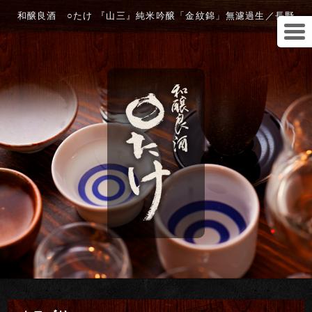
和醸良酒 ○たけ 『山三』純米吟醸「金紋錦」無濾過生／長野