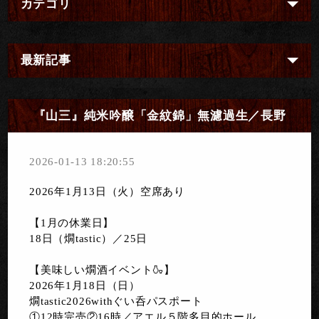
カテゴリ
最新記事
『山三』純米吟醸「金紋錦」無濾過生／長野
2026-01-13 18:20:55
2026年1月13日（火）空席あり
【1月の休業日】
18日（燗tastic）／25日
【美味しい燗酒イベント🍶】
2026年1月18日（日）
燗tastic2026withぐい呑パスポート
①12時完売②16時／アエル５階多目的ホール