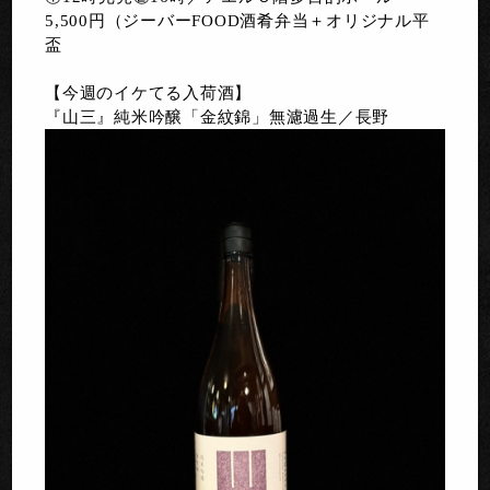
5,500円（ジーバーFOOD酒肴弁当＋オリジナル平
盃
【今週のイケてる入荷酒】
『山三』純米吟醸「金紋錦」無濾過生／長野