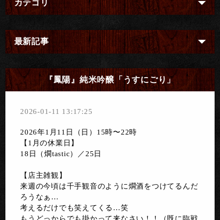
カテゴリ
最新記事
『鳳陽』純米吟醸「うすにごり」
2026-01-11 13:17:25
2026年1月11日（日）15時〜22時
【1月の休業日】
18日（燗tastic）／25日
【店主雑観】
来週の今頃は千手観音のように燗酒をつけてるんだ
ろうなぁ…
考えるだけでも笑えてくる…笑
もうどっからでも掛かって来なさい！！（既に臨戦