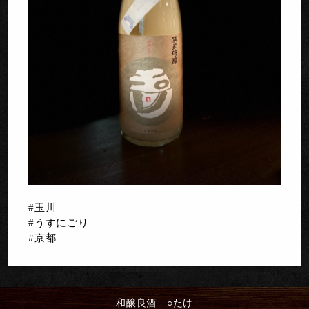
#玉川
#うすにごり
#京都
和醸良酒 ○たけ