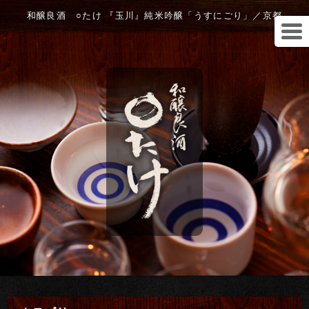
和醸良酒 ○たけ 『玉川』純米吟醸「うすにごり」／京都