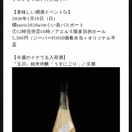
【美味しい燗酒イベント🍶】
2026年1月18日（日）
燗tastic2026withぐい呑パスポート
①12時完売②16時／アエル５階多目的ホール
5,500円（ジーバーFOOD酒肴弁当＋オリジナル平
盃
【今週のイケてる入荷酒】
『玉川』純米吟醸「うすにごり」／京都