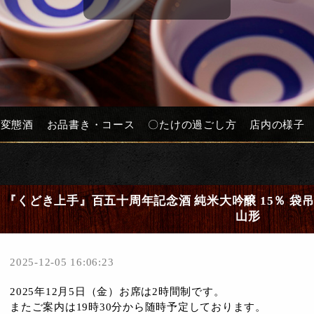
と変態酒
お品書き・コース
〇たけの過ごし方
店内の様子
『くどき上手』百五十周年記念酒 純米大吟醸 15％ 袋
山形
2025-12-05 16:06:23
2025年12月5日（金）お席は2時間制です。
またご案内は19時30分から随時予定しております。