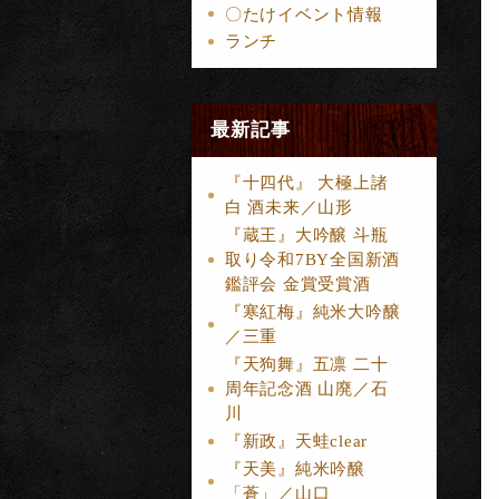
〇たけイベント情報
ランチ
最新記事
『十四代』 大極上諸
白 酒未来／山形
『蔵王』大吟醸 斗瓶
取り令和7BY全国新酒
鑑評会 金賞受賞酒
『寒紅梅』純米大吟醸
／三重
『天狗舞』五凛 二十
周年記念酒 山廃／石
川
『新政』天蛙clear
『天美』純米吟醸
「蒼」／山口