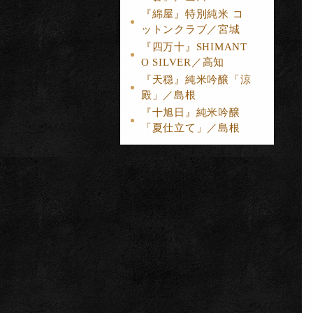
『綿屋』特別純米 コ
ットンクラブ／宮城
『四万十』SHIMANT
O SILVER／高知
『天穏』純米吟醸「涼
殿」／島根
『十旭日』純米吟醸
「夏仕立て」／島根