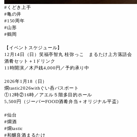
#くどき上手
#亀の井
#150周年
#山形
#鶴岡
【イベントスケジュール】
12月14日（日）笑福亭智丸 桂弥っこ まるたけ上方落語会
酒肴セット＋1ドリンク
11時開演／木戸銭4,000円／予約承り中
2026年1月18（日）
燗tastic2026withぐい呑パスポート
①12時②16時／アエル５階多目的ホール
5,500円（ジーバーFOOD酒肴弁当＋オリジナル平盃）
#仙台
#燗酒
#燗tastic
#和醸良酒まるたけ