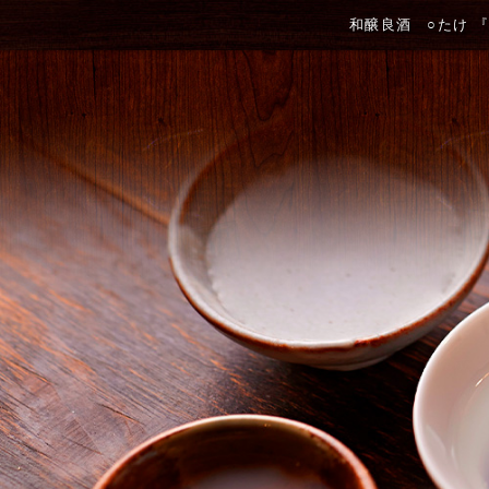
和醸良酒 ○たけ 