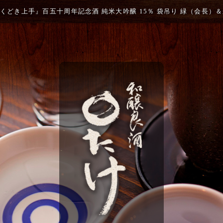
『くどき上手』百五十周年記念酒 純米大吟醸 15％ 袋吊り 緑（会長）