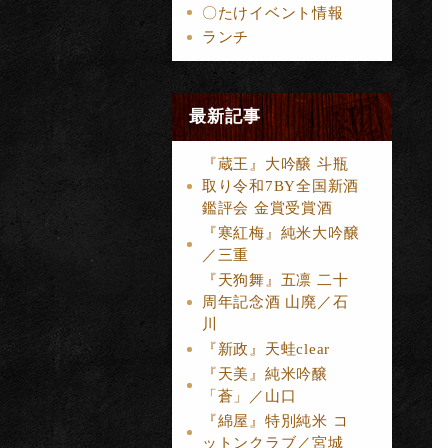
〇たけイベント情報
ランチ
最新記事
『蔵王』大吟醸 斗瓶
取り令和7BY全国新酒
鑑評会 金賞受賞酒
『寒紅梅』純米大吟醸
／三重
『天狗舞』五凛 二十
周年記念酒 山廃／石
川
『新政』天蛙clear
『天美』純米吟醸
「蒼」／山口
『綿屋』特別純米 コ
ットンクラブ／宮城