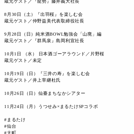
蔵元ゲスト／『龍勢』藤井義大社長
8月30日（土）『出羽桜』を楽しむ会
蔵元ゲスト／仲野益美代表取締役社長
9月28日（日）純米酒BOWL勉強会「山廃」編
蔵元ゲスト／『群馬泉』島岡利宣社長
10月1日 （水） 日本酒ゴーアラウンド／片野桜
蔵元ゲスト／未定
10月19日（日）『三井の寿』を楽しむ会
蔵元ゲスト／井上宰継杜氏
10月26日（日）仙臺まちなかシアター
11月24日（月）うつせみ×まるたけSPコラボ
#まるたけ
#仙台
#大町