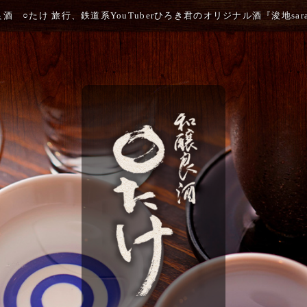
酒 ○たけ 旅行、鉄道系YouTuberひろき君のオリジナル酒『浚地sara