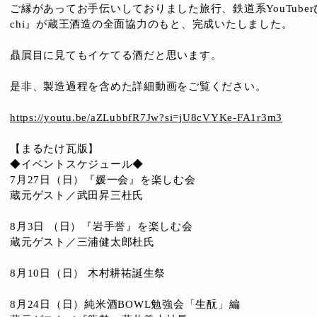
ご縁があってお手伝いしておりました旅行、鉄道系YouTuber
chi』が蔵王酒造の全面協力のもと、完成いたしました。
贔屓目に見てもイケてる酒だと思います。
是非、製造過程を含めた詳細動画をご覧ください。
https://youtu.be/aZLubbfR7Jw?si=jU8cVYKe-FA1r3m3
【まるたけ瓦版】
◆イベントスケジュール◆
7月27日（日）『媛一会』を楽しむ会
蔵元ゲスト／武田昇三杜氏
8月3日 （日）『岩手誉』を楽しむ会
蔵元ゲスト／三浦健太郎杜氏
8月10日（日） 木村耕祐誕生祭
8月24日（日）純米酒BOWL勉強会「生酛」編