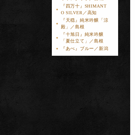
『四万十』SHIMANT
O SILVER／高知
『天穏』純米吟醸「涼
殿」／島根
『十旭日』純米吟醸
「夏仕立て」／島根
『あべ』ブルー／新潟