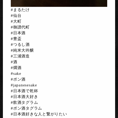
#まるたけ
#仙台
#大町
#御譜代町
#日本酒
#豊盃
#つるし酒
#純米大吟醸
#三浦酒造
#酒
#燗酒
#sake
#ポン酒
#japanesesake
#日本酒で乾杯
#日本酒大好き
#飲酒タグラム
#ポン酒タグラム
#日本酒好きな人と繋がりたい