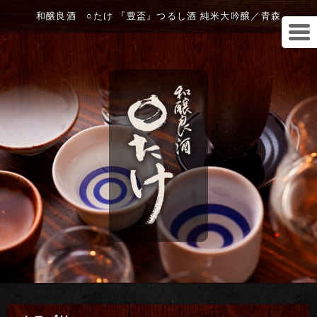
和醸良酒 ○たけ 『豊盃』つるし酒 純米大吟醸／青森