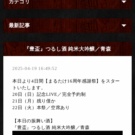
カテゴリ
最新記事
『豊盃』つるし酒 純米大吟醸／青森
2025-04-19 16:49:52
本日より4日間【まるたけ16周年感謝祭】をスター
トいたします。
20日（日）記念LIVE／完全予約制
21日（月）残り僅か
22日（火）本祭／空席あり
【本日の振舞い酒】
『豊盃』つるし酒 純米大吟醸／青森